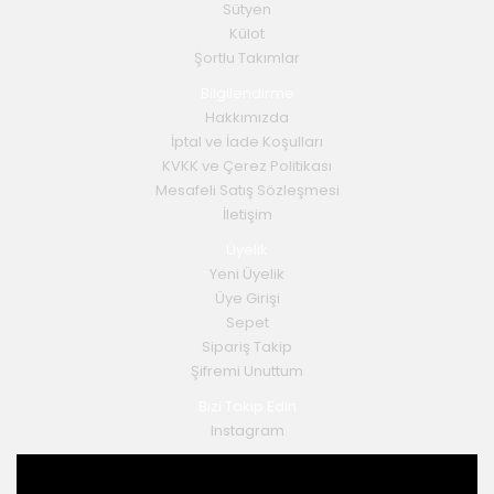
Sütyen
Külot
Şortlu Takımlar
Bilgilendirme
Hakkımızda
İptal ve İade Koşulları
KVKK ve Çerez Politikası
Mesafeli Satış Sözleşmesi
İletişim
Üyelik
Yeni Üyelik
Üye Girişi
Sepet
Sipariş Takip
Şifremi Unuttum
Bizi Takip Edin
Instagram