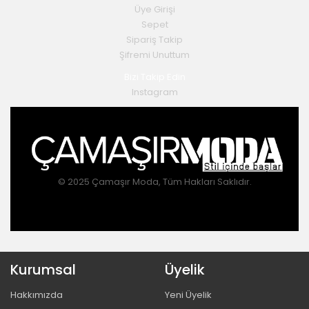
Üye Girişi
Sepet
Sipariş Takip
Şifremi Unuttum
Bizi Takip Edin
Instagram
© 2025 Çamaşır Moda, Tüm Hakları Saklıdır.
Kurumsal
Üyelik
Hakkımızda
Yeni Üyelik