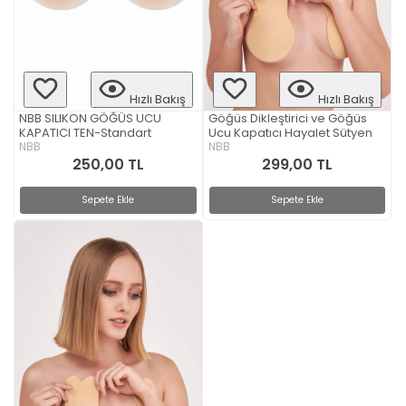
Hızlı Bakış
Hızlı Bakış
NBB SILIKON GÖĞÜS UCU
Göğüs Dikleştirici ve Göğüs
KAPATICI TEN-Standart
Ucu Kapatıcı Hayalet Sütyen
NBB
NBB
250,00 TL
299,00 TL
Sepete Ekle
Sepete Ekle