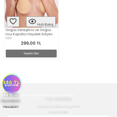
Hızlı Bakış
Göğüs Dikleştirici ve Göğüs
Ucu Kapatıcı Hayalet Sütyen
NBB
299,00 TL
Sepete Ekle
350
Anasayfa
TL
ve üzeri siparişlerde kargo ücretsiz!
Yaz Modası
Favorilerim
Hesabım
Sürpriz Fırsatları Kaçırma!
KALAN SÜRE