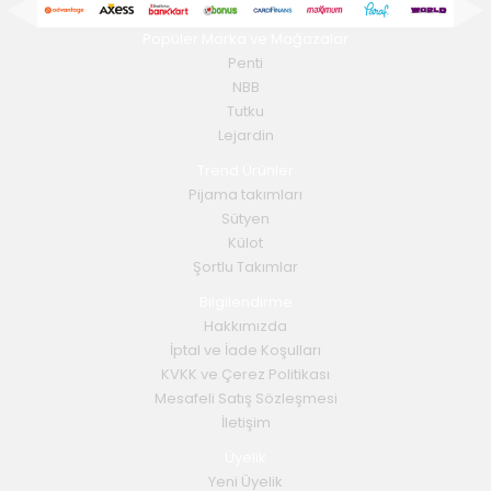
Popüler Marka ve Mağazalar
Penti
NBB
Tutku
Lejardin
Trend Ürünler
Pijama takımları
Sütyen
Külot
Şortlu Takımlar
Bilgilendirme
Hakkımızda
İptal ve İade Koşulları
KVKK ve Çerez Politikası
Mesafeli Satış Sözleşmesi
İletişim
Üyelik
Yeni Üyelik