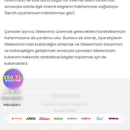
tanınmanız ve size daha uygun bir internet sitesi sunulması
amacıyla sizinle ilgili önemli bilgilerin hatırlanması sağlanıyor
(tercih ayarlarınızın hatırlanması gibi).
Çerezler ayrıca, Sitelerimiz üzerinde gelecekteki hareketlerinizin
hızlanmasına da yardımcı olur. Bunlara ek olarak, ziyaretçilerin
Sitelerimizi nasıl kullandığını anlamak ve Sitelerimizin tasarımını
ve kullanışlılığını geliştirmek amacıyla çerezleri Sitelerimizin
kullanımı hakkında istatistiksel bilgiler toplamak için de
kullanabiliriz.
350
Anasayfa
TL
ve üzeri siparişlerde kargo ücretsiz!
Yaz Modası
Favorilerim
Hesabım
Sürpriz Fırsatları Kaçırma!
KALAN SÜRE
Popüler Marka ve Mağazalar