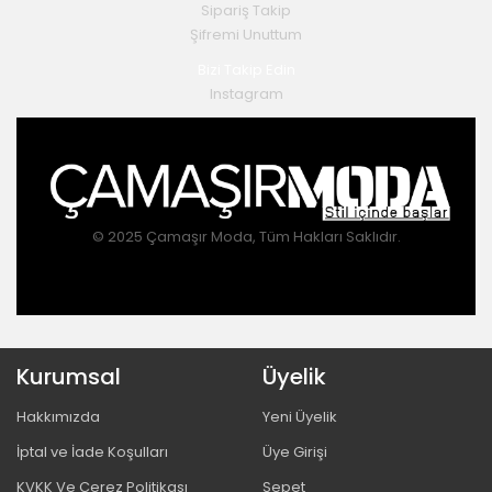
Sipariş Takip
Şifremi Unuttum
Bizi Takip Edin
Instagram
© 2025 Çamaşır Moda, Tüm Hakları Saklıdır.
Kurumsal
Üyelik
Hakkımızda
Yeni Üyelik
İptal ve İade Koşulları
Üye Girişi
KVKK Ve Çerez Politikası
Sepet