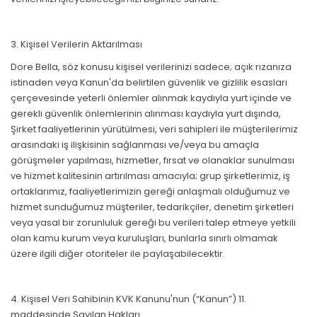
3. Kişisel Verilerin Aktarılması
Dore Bella, söz konusu kişisel verilerinizi sadece; açık rızanıza
istinaden veya Kanun'da belirtilen güvenlik ve gizlilik esasları
çerçevesinde yeterli önlemler alınmak kaydıyla yurt içinde ve
gerekli güvenlik önlemlerinin alınması kaydıyla yurt dışında,
Şirket faaliyetlerinin yürütülmesi, veri sahipleri ile müşterilerimiz
arasındaki iş ilişkisinin sağlanması ve/veya bu amaçla
görüşmeler yapılması, hizmetler, fırsat ve olanaklar sunulması
ve hizmet kalitesinin artırılması amacıyla; grup şirketlerimiz, iş
ortaklarımız, faaliyetlerimizin gereği anlaşmalı olduğumuz ve
hizmet sunduğumuz müşteriler, tedarikçiler, denetim şirketleri
veya yasal bir zorunluluk gereği bu verileri talep etmeye yetkili
olan kamu kurum veya kuruluşları, bunlarla sınırlı olmamak
üzere ilgili diğer otoriteler ile paylaşabilecektir.
4. Kişisel Veri Sahibinin KVK Kanunu'nun (“Kanun”) 11.
maddesinde Sayılan Hakları