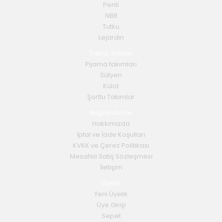
Penti
NBB
Tutku
Lejardin
Trend Ürünler
Pijama takımları
Sütyen
Külot
Şortlu Takımlar
Bilgilendirme
Hakkımızda
İptal ve İade Koşulları
KVKK ve Çerez Politikası
Mesafeli Satış Sözleşmesi
İletişim
Üyelik
Yeni Üyelik
Üye Girişi
Sepet