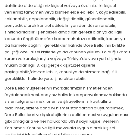
dahilinde elde ettiğimiz kişisel ve/veya özel nitelikli kişisel
verileriniz tamamen veya kısmen elde edilebilir, kaydedilebilir,
saklanabilir, depolanabilir, değiştirilebilir, güncellenebilir,
periyodik olarak kontrol edilebilir, yeniden düzenlenebilir,
sınıflandırılabilir, işlendikleri amaç için gerekli olan ya da ilgili
kanunda öngörülen süre kadar muhafaza edilebilir, kanuni ya
da hizmete bağlı fiili gereklilikler halinde Dore Bella 'nın birlikte
çalıştığı özel-tüzel kişilerle ya da kanunen yükümlü olduğu kamu
kurum ve kuruluşlarıyla ve/veya Türkiye'de veya yurt dışında
mukim olan ilgili 3. kişi gerçek kişi/tüzel kişilerle
paylaşılabilir/devredilebilir, kanuni ya da hizmete bağlı fiili
gereklilikler halinde yurtdışına aktarılabilir.
Dore Bella müşterilerinin markalarımızın hizmetlerinden
faydalanabilmesi, onayınız halinde kampanyalarımız hakkında
sizleri bilgilendirmek, öneri ve şikayetlerinizi kayıt altına
alabilmek, sizlere daha iyi hizmet standartları oluşturabilmek,
Dore Bella ticari ve iş stratejilerinin belirlenmesi ve uygulanması
gibi amaçlarla ve her halükarda 6698 sayılı Kişisel Verilerin
Korunması Kanunu ve ilgili mevzuata uygun olarak kişisel
verilerinizi işleyebileceğimizi bilginize sunarız.