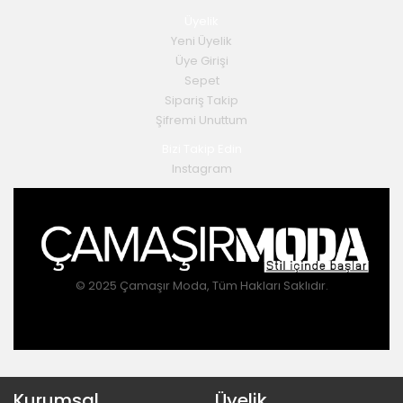
Üyelik
Yeni Üyelik
Üye Girişi
Sepet
Sipariş Takip
Şifremi Unuttum
Bizi Takip Edin
Instagram
© 2025 Çamaşır Moda, Tüm Hakları Saklıdır.
Kurumsal
Üyelik