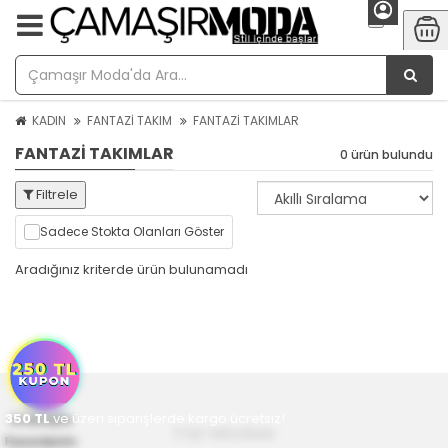
KADIN
FANTAZİ TAKIM
FANTAZİ TAKIMLAR
FANTAZİ TAKIMLAR
0 ürün bulundu
Filtrele
Sadece Stokta Olanları Göster
Aradığınız kriterde ürün bulunamadı
350
Anasayfa
TL
ve üzeri siparişlerde kargo ücretsiz!
Yaz Modası
Favorilerim