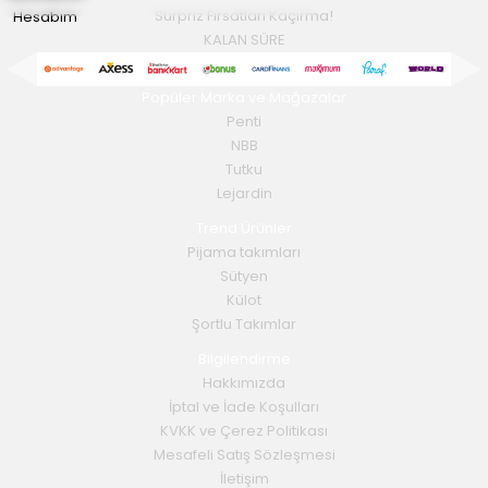
Hesabım
Sürpriz Fırsatları Kaçırma!
KALAN SÜRE
Popüler Marka ve Mağazalar
Penti
NBB
Tutku
Lejardin
Trend Ürünler
Pijama takımları
Sütyen
Külot
Şortlu Takımlar
Bilgilendirme
Hakkımızda
İptal ve İade Koşulları
KVKK ve Çerez Politikası
Mesafeli Satış Sözleşmesi
İletişim