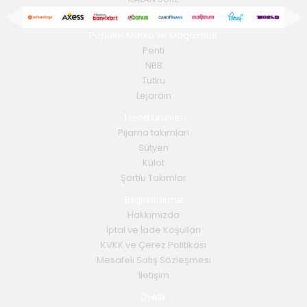
Popüler Marka ve Mağazalar
Penti
NBB
Tutku
Lejardin
Trend Ürünler
Pijama takımları
Sütyen
Külot
Şortlu Takımlar
Bilgilendirme
Hakkımızda
İptal ve İade Koşulları
KVKK ve Çerez Politikası
Mesafeli Satış Sözleşmesi
İletişim
Üyelik