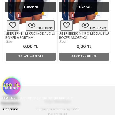
Tükendi
Tükendi
Hızlı Bakış
Hızlı Bakış
JİBER ERKEK MIKRO MODAL 3'LÜ
JİBER ERKEK MIKRO MODAL 3'LÜ
BOXER ASORTİ-M
BOXER ASORTİ-XL
Jiber
Jiber
0,00 TL
0,00 TL
GELİNCE HABER VER
GELİNCE HABER VER
350
Anasayfa
TL
ve üzeri siparişlerde kargo ücretsiz!
Yaz Modası
Favorilerim
Hesabım
Sürpriz Fırsatları Kaçırma!
KALAN SÜRE