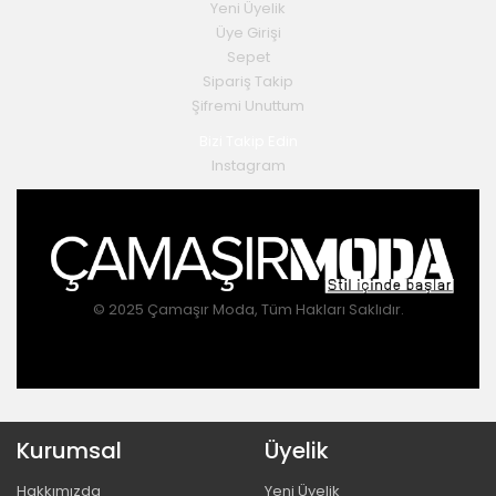
Yeni Üyelik
Üye Girişi
Sepet
Sipariş Takip
Şifremi Unuttum
Bizi Takip Edin
Instagram
© 2025 Çamaşır Moda, Tüm Hakları Saklıdır.
Kurumsal
Üyelik
Hakkımızda
Yeni Üyelik