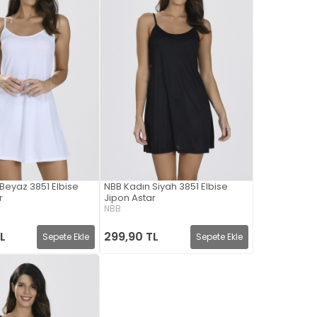
Beyaz 3851 Elbise
NBB Kadın Siyah 3851 Elbise
r
Jipon Astar
NBB
L
299,90 TL
Sepete Ekle
Sepete Ekle