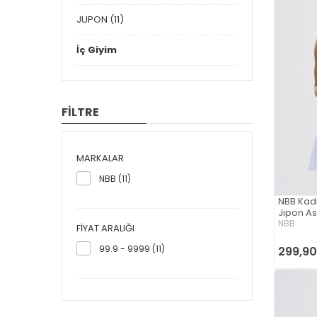
JUPON (11)
İç Giyim
FİLTRE
MARKALAR
NBB (11)
NBB Kadı
Jipon As
NBB
FIYAT ARALIĞI
99.9 - 9999 (11)
299,90