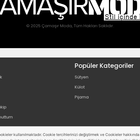
© 2025 Çamaşır Moda, Tüm Hakları Saklıdır.
Popüler Kategoriler
ik
Sütyen
Külot
Pijama
akip
Unuttum
okieler kullanılmaktadır. Cookie tercihlerinizi değiştirmek ve Cookieler hakkında de