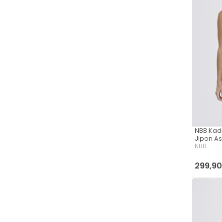
NBB Kadı
Jipon As
NBB
299,90