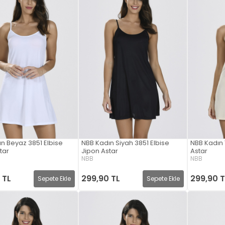
n Beyaz 3851 Elbise
NBB Kadın Siyah 3851 Elbise
NBB Kadın 
tar
Jipon Astar
Astar
NBB
NBB
 TL
299,90 TL
299,90 T
Sepete Ekle
Sepete Ekle