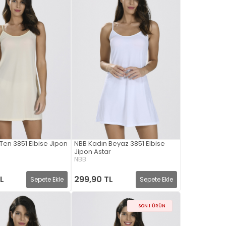
Ten 3851 Elbise Jipon
NBB Kadın Beyaz 3851 Elbise
Jipon Astar
NBB
L
299,90 TL
Sepete Ekle
Sepete Ekle
SON 1 ÜRÜN