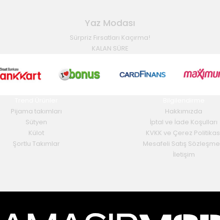
Yaz Modası
Sürpriz Fırsatları Kaçırma!
KALAN SÜRE
Trend Ürünler
Bilgilendirme
Pijama takımları
Hakkımızda
Sütyen
İptal ve İade Koşulları
Külot
KVKK ve Çerez Politikas
Şortlu Takımlar
Mesafeli Satış Sözleşme
İletişim