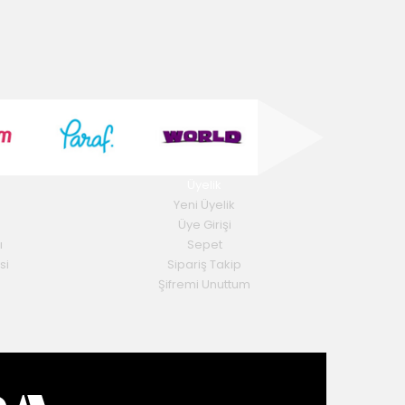
Üyelik
Yeni Üyelik
Üye Girişi
ı
Sepet
si
Sipariş Takip
Şifremi Unuttum