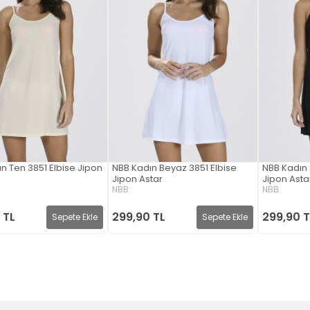
n Ten 3851 Elbise Jipon
NBB Kadın Beyaz 3851 Elbise
NBB Kadın 
Jipon Astar
Jipon Asta
NBB
NBB
 TL
299,90 TL
299,90 T
Sepete Ekle
Sepete Ekle