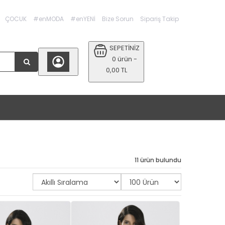
ÇOCUK
#enMODA
#enYENİ
Bize Sorun
Sipariş Takip
SEPETİNİZ
0 ürün -
0,00 TL
11 ürün bulundu