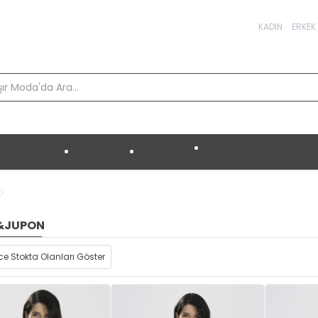
KADIN
ERKEK
AMPANYALAR
SÜTYEN
ÇORAP
AKSESUAR
&JUPON
e Stokta Olanları Göster