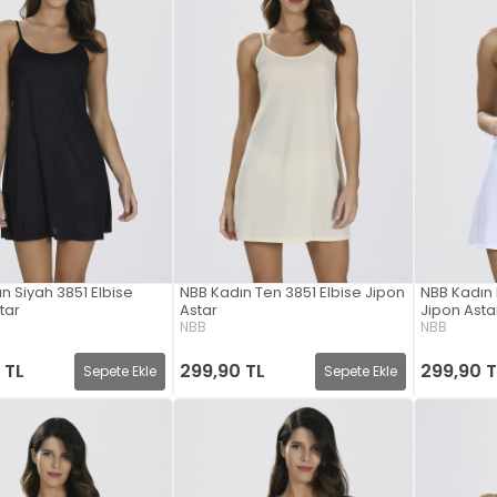
n Siyah 3851 Elbise
NBB Kadın Ten 3851 Elbise Jipon
NBB Kadın 
tar
Astar
Jipon Asta
NBB
NBB
 TL
299,90 TL
299,90 T
Sepete Ekle
Sepete Ekle