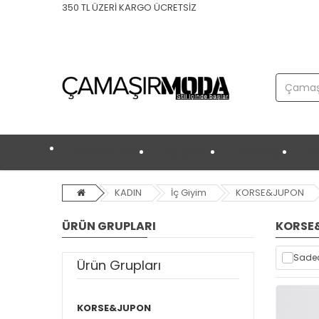
350 TL ÜZERİ KARGO ÜCRETSİZ
YAZ MODASI
İÇ GİYİM
EV GİYİM
K
KADIN
İç Giyim
KORSE&JUPON
ÜRÜN GRUPLARI
KORSE
Sadec
Ürün Grupları
KORSE&JUPON