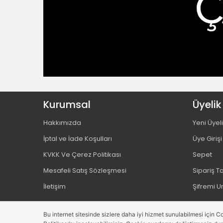
Kurumsal
Üyelik
Hakkımızda
Yeni Üyel
İptal ve İade Koşulları
Üye Girişi
KVKK Ve Çerez Politikası
Sepet
Mesafeli Satış Sözleşmesi
Sipariş T
İletişim
Şifremi 
Bu internet sitesinde sizlere daha iyi hizmet sunulabilmesi için Co