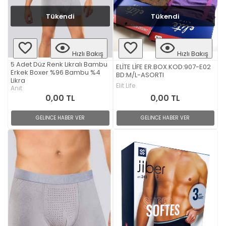
Tükendi
Tükendi
Hızlı Bakış
Hızlı Bakış
5 Adet Düz Renk Likralı Bambu
ELİTE LİFE ER.BOX.KOD:907-E02
Erkek Boxer %96 Bambu %4
BD:M/L-ASORTI
Likra
Elit Life
Anıt
0,00 TL
0,00 TL
GELİNCE HABER VER
GELİNCE HABER VER