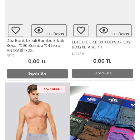
Hızlı Bakış
Hızlı Bakış
Düz Renk Likralı Bambu Erkek
ELİTE LİFE ER.BOX.KOD:907-E02
Boxer %96 Bambu %4 Likra
BD:L/XL-ASORTI
ANTRASİT-2XL
Elit Life
Anıt
0,00 TL
0,00 TL
Sepete Ekle
Sepete Ekle
SON 1 ÜRÜN