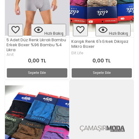
Hızlı Bakış
Hızlı Bakış
5 Adet Düz Renk Likralı Bambu
Karışık Renk 6'lı Erkek Dikişsiz
Erkek Boxer %96 Bambu %4
Mikro Boxer
Likra
Elit Life
Anıt
0,00 TL
0,00 TL
Sepete Ekle
Sepete Ekle