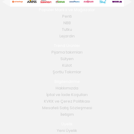
Popüler Marka ve Mağazalar
Penti
NBB
Tutku
Lejardin
Trend Ürünler
Pijama takımları
Sütyen
Külot
Şortlu Takımlar
Bilgilendirme
Hakkımızda
İptal ve İade Koşulları
KVKK ve Çerez Politikası
Mesafeli Satış Sözleşmesi
İletişim
Üyelik
Yeni Üyelik