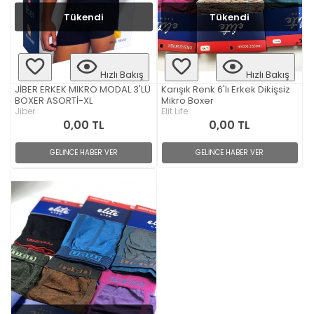
Tükendi
Tükendi
Hızlı Bakış
Hızlı Bakış
JİBER ERKEK MIKRO MODAL 3'LÜ
Karışık Renk 6'lı Erkek Dikişsiz
BOXER ASORTİ-XL
Mikro Boxer
Jiber
Elit Life
0,00 TL
0,00 TL
GELİNCE HABER VER
GELİNCE HABER VER