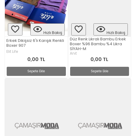
Hızlı Bakış
Hızlı Bakış
Düz Renk Likralı Bambu Erkek
Erkek Dikişsiz 6'lı Karışık Renkli
Boxer %96 Bambu %4 Likra
Boxer 907
SİYAH-M
Elit Life
Anıt
0,00 TL
0,00 TL
Sepete Ekle
Sepete Ekle