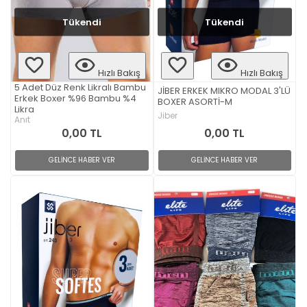
Tükendi
Tükendi
Hızlı Bakış
Hızlı Bakış
5 Adet Düz Renk Likralı Bambu
JİBER ERKEK MIKRO MODAL 3'LÜ
Erkek Boxer %96 Bambu %4
BOXER ASORTİ-M
Likra
Jiber
Anıt
0,00 TL
0,00 TL
GELİNCE HABER VER
GELİNCE HABER VER