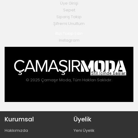
Üye Girişi
Sepet
Sipariş Takip
Şifremi Unuttum
Bizi Takip Edin
Instagram
© 2025 Çamaşır Moda, Tüm Hakları Saklıdır.
Kurumsal
Üyelik
Hakkımızda
Yeni Üyelik