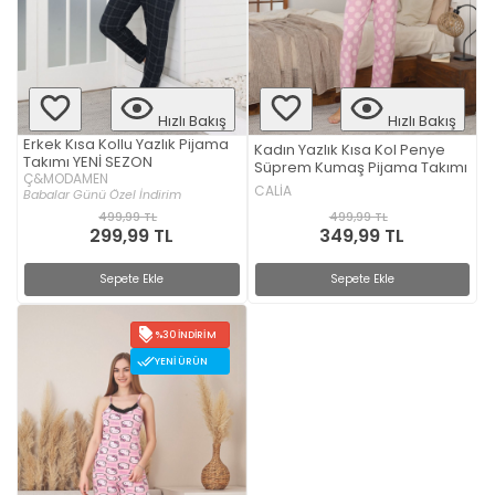
Hızlı Bakış
Hızlı Bakış
Erkek Kısa Kollu Yazlık Pijama
Kadın Yazlık Kısa Kol Penye
Takımı YENİ SEZON
Süprem Kumaş Pijama Takımı
Ç&MODAMEN
CALİA
Babalar Günü Özel İndirim
499,99 TL
499,99 TL
349,99 TL
299,99 TL
Sepete Ekle
Sepete Ekle
%30 İNDIRIM
YENI ÜRÜN