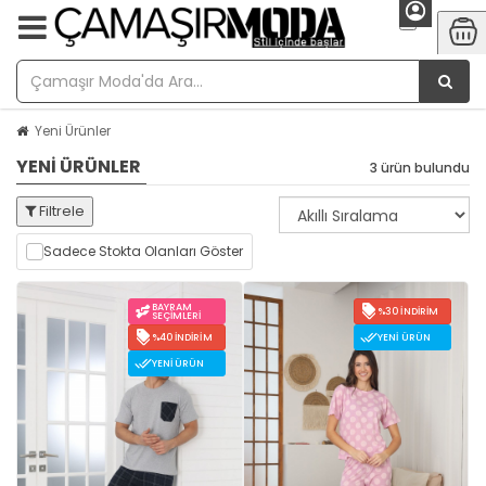
Yeni Ürünler
YENI ÜRÜNLER
3 ürün bulundu
Filtrele
Sadece Stokta Olanları Göster
BAYRAM
%30 İNDIRIM
SEÇIMLERI
%40 İNDIRIM
YENI ÜRÜN
YENI ÜRÜN