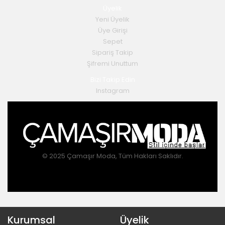
Üyelik
Yeni Üyelik
Üye Girişi
Sepet
Sipariş Takip
Şifremi Unuttum
Bizi Takip Edin
Instagram
© 2025 Çamaşır Moda, Tüm Hakları Saklıdır.
Kurumsal
Üyelik