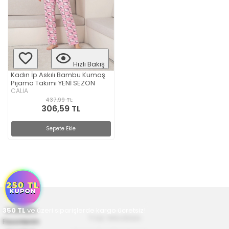
Hızlı Bakış
Kadın İp Askılı Bambu Kumaş
Pijama Takımı YENİ SEZON
CALİA
437,99 TL
306,59 TL
Sepete Ekle
350
Anasayfa
TL
ve üzeri siparişlerde kargo ücretsiz!
Yaz Modası
Favorilerim