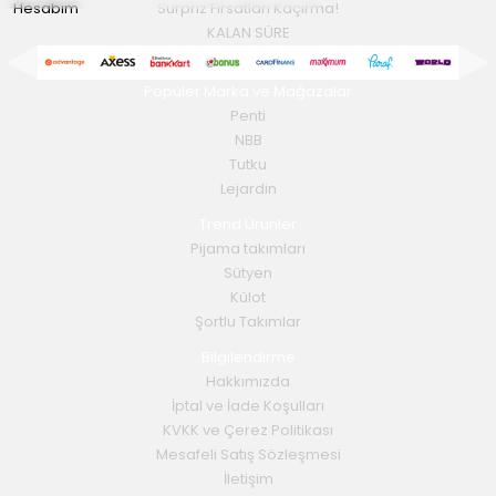
Hesabım
Sürpriz Fırsatları Kaçırma!
KALAN SÜRE
Popüler Marka ve Mağazalar
Penti
NBB
Tutku
Lejardin
Trend Ürünler
Pijama takımları
Sütyen
Külot
Şortlu Takımlar
Bilgilendirme
Hakkımızda
İptal ve İade Koşulları
KVKK ve Çerez Politikası
Mesafeli Satış Sözleşmesi
İletişim