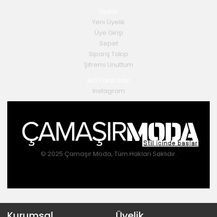
Üyelik
Yeni Üyelik
Üye Girişi
Sepet
Sipariş Takip
Şifremi Unuttum
Bizi Takip Edin
Instagram
© 2025 Çamaşır Moda, Tüm Hakları Saklıdır.
Kurumsal
Üyelik