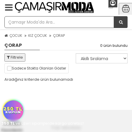
ÇOCUK
KIZ ÇOCUK
ÇORAP
ÇORAP
0 ürün bulundu
Filtrele
Sadece Stokta Olanları Göster
Aradığınız kriterde ürün bulunamadı
350
Anasayfa
TL
ve üzeri siparişlerde kargo ücretsiz!
Yaz Modası
Favorilerim