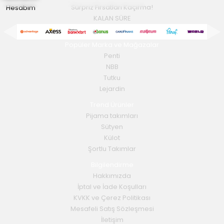
Hesabım
Sürpriz Fırsatları Kaçırma!
KALAN SÜRE
Popüler Marka ve Mağazalar
Penti
NBB
Tutku
Lejardin
Trend Ürünler
Pijama takımları
Sütyen
Külot
Şortlu Takımlar
Bilgilendirme
Hakkımızda
İptal ve İade Koşulları
KVKK ve Çerez Politikası
Mesafeli Satış Sözleşmesi
İletişim