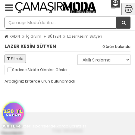
KADIN
İç Giyim
SÜTYEN
Lazer Kesim Sütyen
LAZER KESIM SÜTYEN
0 ürün bulundu
Filtrele
Sadece Stokta Olanları Göster
Aradığınız kriterde ürün bulunamadı
350
Anasayfa
TL
ve üzeri siparişlerde kargo ücretsiz!
Yaz Modası
Favorilerim