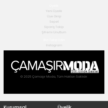
Üyelik
Yeni Üyelik
Üye Girişi
Sepet
Sipariş Takip
Şifremi Unuttum
Bizi Takip Edin
Instagram
© 2025 Çamaşır Moda, Tüm Hakları Saklıdır.
Kurumsal
Üyelik