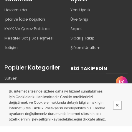
Hakkımızda
Yeni Üyelik
İptal ve İade Koşulları
Üye Girişi
KVKK Ve Çerez Politikası
Sepet
Mesafeli Satış Sözleşmesi
Sipariş Takip
İletişim
Şifremi Unuttum
Popüler Kategoriler
BIZI TAKIP EDIN
Sütyen
Külot
Bu internet sitesinde sizlere daha iyi hizmet sunulabilmesi
Pijama
için Cookieler kullanılmaktadır. Cookie tercihlerinizi
değiştirmek ve Cookieler hakkında detaylı bilgi almak için
İnternet Sitesi Gizlilik Politikası’nı inceleyebilirsiniz. Cookie
ayarlarını değiştirmeniz durumunda internet sitesinin bazı
özelliklerinin işlevselliğini kaybedebileceğini dikkate alınız.
Bu site,
PobolEti®
Entegre E-ticaret Sistemi ile hazırlanmıştır.