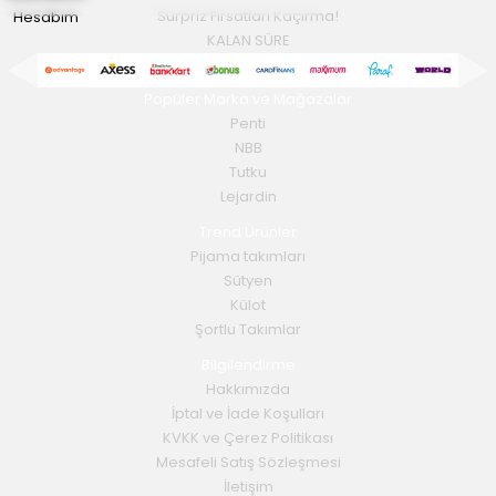
Hesabım
Sürpriz Fırsatları Kaçırma!
KALAN SÜRE
Popüler Marka ve Mağazalar
Penti
NBB
Tutku
Lejardin
Trend Ürünler
Pijama takımları
Sütyen
Külot
Şortlu Takımlar
Bilgilendirme
Hakkımızda
İptal ve İade Koşulları
KVKK ve Çerez Politikası
Mesafeli Satış Sözleşmesi
İletişim