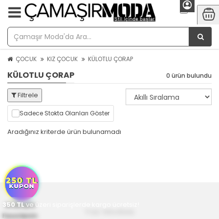
ÇOCUK
KIZ ÇOCUK
KÜLOTLU ÇORAP
KÜLOTLU ÇORAP
0 ürün bulundu
Filtrele
Sadece Stokta Olanları Göster
Aradığınız kriterde ürün bulunamadı
350
Anasayfa
TL
ve üzeri siparişlerde kargo ücretsiz!
Yaz Modası
Favorilerim