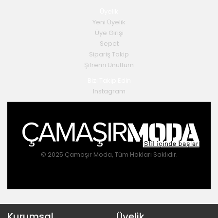
Üyelik
Yeni Üyelik
Üye Girişi
Sepet
Sipariş Takip
Şifremi Unuttum
Bizi Takip Edin
Instagram
© 2025 Çamaşır Moda, Tüm Hakları Saklıdır.
Kurumsal
Üyelik