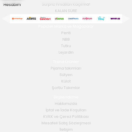
Hesabım
Sürpriz Fırsatları Kaçırma!
KALAN SÜRE
Popüler Marka ve Mağazalar
Penti
NBB
Tutku
Lejardin
Trend Ürünler
Pijama takımları
Sütyen
Külot
Şortlu Takımlar
Bilgilendirme
Hakkımızda
İptal ve İade Koşulları
KVKK ve Çerez Politikası
Mesafeli Satış Sözleşmesi
İletişim