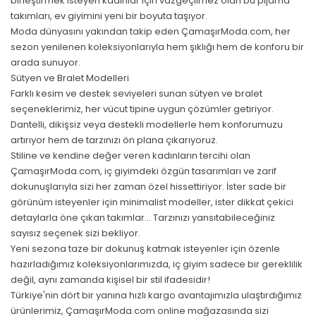
birleştirmek isteyen kadınlar için vazgeçilmez olan bu pijama
takımları, ev giyimini yeni bir boyuta taşıyor.
Moda dünyasını yakından takip eden ÇamaşırModa.com, her
sezon yenilenen koleksiyonlarıyla hem şıklığı hem de konforu bir
arada sunuyor.
Sütyen ve Bralet Modelleri
Farklı kesim ve destek seviyeleri sunan sütyen ve bralet
seçeneklerimiz, her vücut tipine uygun çözümler getiriyor.
Dantelli, dikişsiz veya destekli modellerle hem konforumuzu
artırıyor hem de tarzınızı ön plana çıkarıyoruz.
Stiline ve kendine değer veren kadınların tercihi olan
ÇamaşırModa.com, iç giyimdeki özgün tasarımları ve zarif
dokunuşlarıyla sizi her zaman özel hissettiriyor. İster sade bir
görünüm isteyenler için minimalist modeller, ister dikkat çekici
detaylarla öne çıkan takımlar… Tarzınızı yansıtabileceğiniz
sayısız seçenek sizi bekliyor.
Yeni sezona taze bir dokunuş katmak isteyenler için özenle
hazırladığımız koleksiyonlarımızda, iç giyim sadece bir gereklilik
değil, aynı zamanda kişisel bir stil ifadesidir!
Türkiye'nin dört bir yanına hızlı kargo avantajımızla ulaştırdığımız
ürünlerimiz, ÇamaşırModa.com online mağazasında sizi