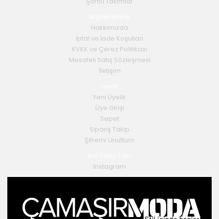
Şortlu Takımlar
Bilgilendirme
Hakkımızda
İptal ve İade Koşulları
KVKK ve Çerez Politikası
Mesafeli Satış Sözleşmesi
İletişim
Üyelik
Yeni Üyelik
Üye Girişi
Sepet
Sipariş Takip
Şifremi Unuttum
Bizi Takip Edin
Instagram