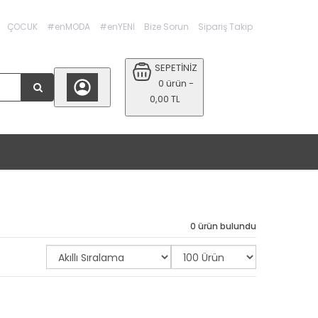
ÇOCUK
#enMODA
#enYENİ
Bize Sorun
Sipariş Takip
SEPETİNİZ
0 ürün -
0,00 TL
0 ürün bulundu