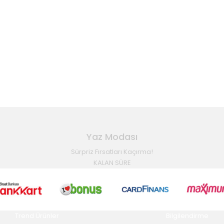
Yaz Modası
Sürpriz Fırsatları Kaçırma!
KALAN SÜRE
Trend Ürünler
Bilgilendirme