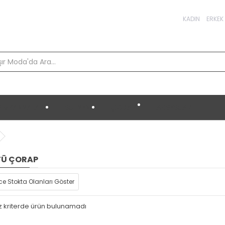
KADIN
ERKEK
AMPANYALAR
SÜTYEN
ÇORAP
AKSESUAR
TÜ ÇORAP
e Stokta Olanları Göster
z kriterde ürün bulunamadı