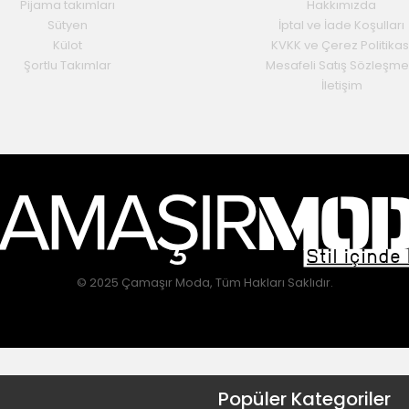
Pijama takımları
Hakkımızda
Sütyen
İptal ve İade Koşulları
Külot
KVKK ve Çerez Politikas
Şortlu Takımlar
Mesafeli Satış Sözleşme
İletişim
© 2025 Çamaşır Moda, Tüm Hakları Saklıdır.
Popüler Kategoriler