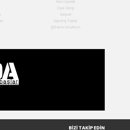
Yeni Üyelik
Üye Girişi
ı
Sepet
si
Sipariş Takip
Şifremi Unuttum
BIZI TAKIP EDIN