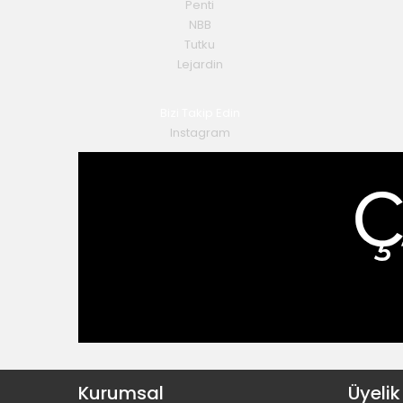
Penti
NBB
Tutku
Lejardin
Bizi Takip Edin
Instagram
Kurumsal
Üyelik