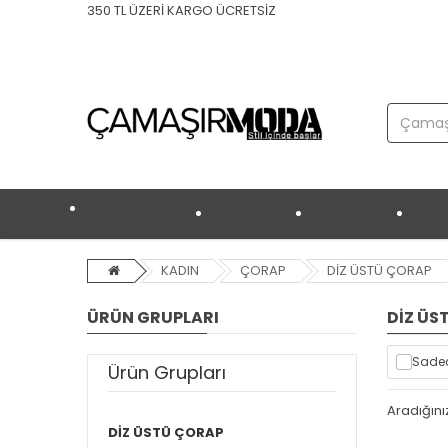
350 TL ÜZERİ KARGO ÜCRETSİZ
YAZ MODASI
İÇ GİYİM
EV GİYİM
K
KADIN
ÇORAP
DİZ ÜSTÜ ÇORAP
ÜRÜN GRUPLARI
DİZ ÜS
Sadec
Ürün Grupları
Aradığını
DİZ ÜSTÜ ÇORAP