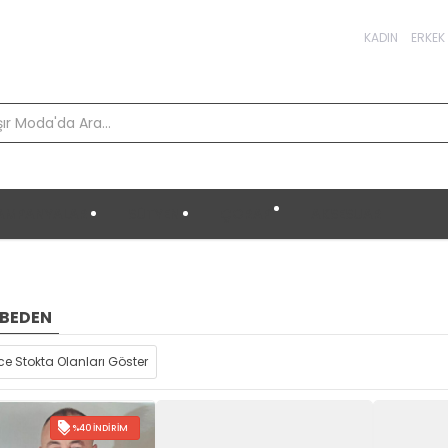
KADIN
ERKEK
AMPANYALAR
SÜTYEN
ÇORAP
AKSESUAR
 BEDEN
e Stokta Olanları Göster
%40 İNDIRIM