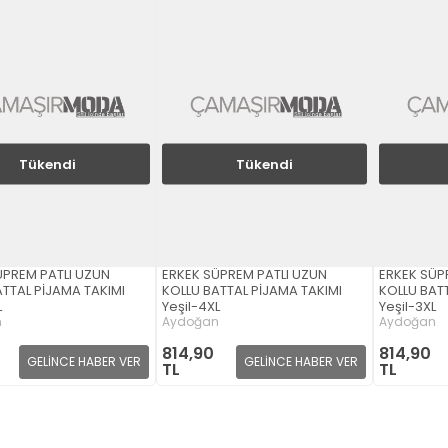
Tükendi
Tükendi
ÜPREM PATLI UZUN
ERKEK SÜPREM PATLI UZUN
ERKEK SÜP
ATTAL PİJAMA TAKIMI
KOLLU BATTAL PİJAMA TAKIMI
KOLLU BATT
L
Yeşil-4XL
Yeşil-3XL
n
Aydoğan
Aydoğan
814,90
814,90
GELİNCE HABER VER
GELİNCE HABER VER
TL
TL