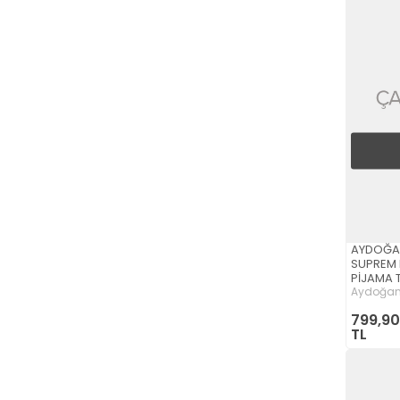
AYDOĞAN
SUPREM 
PİJAMA 
Aydoğa
799,90
TL