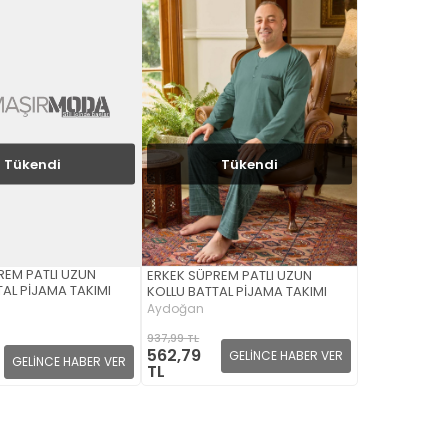
Tükendi
Tükendi
REM PATLI UZUN
ERKEK SÜPREM PATLI UZUN
AL PİJAMA TAKIMI
KOLLU BATTAL PİJAMA TAKIMI
Aydoğan
937,99 TL
562,79
GELİNCE HABER VER
GELİNCE HABER VER
TL