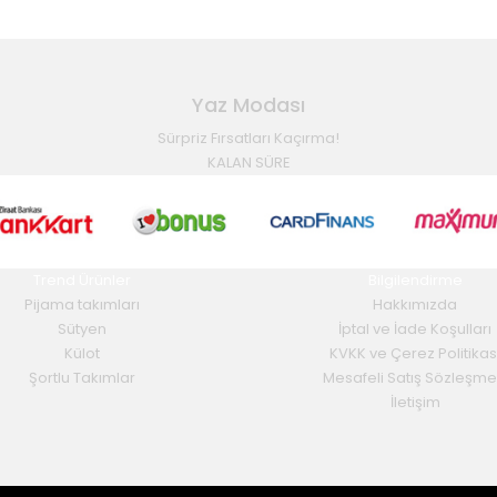
Yaz Modası
Sürpriz Fırsatları Kaçırma!
KALAN SÜRE
Trend Ürünler
Bilgilendirme
Pijama takımları
Hakkımızda
Sütyen
İptal ve İade Koşulları
Külot
KVKK ve Çerez Politikas
Şortlu Takımlar
Mesafeli Satış Sözleşme
İletişim