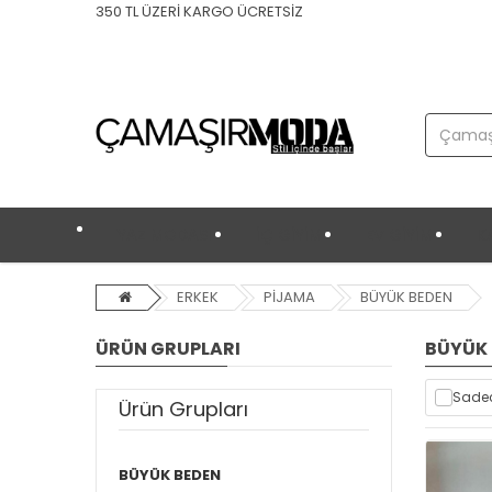
350 TL ÜZERİ KARGO ÜCRETSİZ
YAZ MODASI
İÇ GİYİM
EV GİYİM
K
ERKEK
PİJAMA
BÜYÜK BEDEN
ÜRÜN GRUPLARI
BÜYÜK
Sadec
Ürün Grupları
BÜYÜK BEDEN