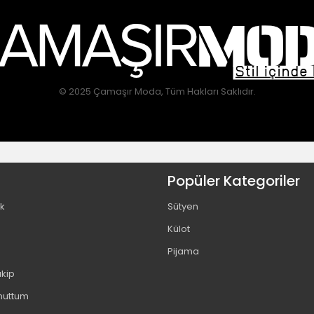
© 2025 Çamaşır Moda, Tüm Hakları Saklıdır.
Popüler Kategoriler
ik
Sütyen
Külot
Pijama
akip
Unuttum