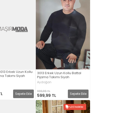
13 Erkek Uzun Kollu
3013 Erkek Uzun Kollu Battal
ama Takımı Siyah
Pijama Takımı Siyah
Aydoğan
999,99 TL
TL
Sepete Ekle
Sepete Ekle
599,99 TL
%30 İNDIRIM