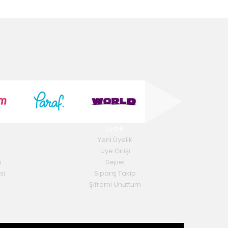
Üyelik
Yeni Üyelik
Üye Girişi
ı
Sepet
si
Sipariş Takip
Şifremi Unuttum