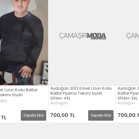
Aydoğan 3013 Erkek Uzun Kollu
Aydoğan 30
ek Uzun Kollu Battal
Battal Pijama Takımı Siyah
Battal Pij
akımı Siyah
SİYAH-4XL
SİYAH-3XL
MEN
Aydoğan
Aydoğan
700,00 TL
700,00 
Sepete Ekle
Sepete Ekle
 TL