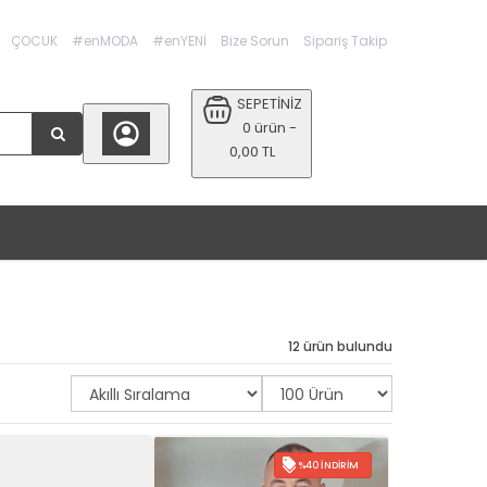
ÇOCUK
#enMODA
#enYENİ
Bize Sorun
Sipariş Takip
SEPETİNİZ
0 ürün -
0,00 TL
12 ürün bulundu
%40 İNDIRIM