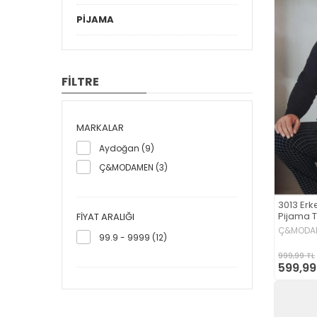
PİJAMA
FİLTRE
MARKALAR
Aydoğan (9)
Ç&MODAMEN (3)
3013 Erk
Pijama T
FIYAT ARALIĞI
Ç&MODA
99.9 - 9999 (12)
999,99 TL
599,99