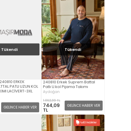
Tükendi
Tükendi
40810 ERKEK
240810 Erkek Suprem Battal
TTAL PATLI UZUN KOL
Patlı U.kol Pijama Takımı
IMI LACİVERT-3XL
Aydoğan
1.062,99 TL
744,09
GELİNCE HABER VER
GELİNCE HABER VER
TL
%40 İNDIRIM