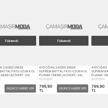
Tükendi
Tükendi
 240810 ERKEK
AYDOĞAN 240810 ERKEK
AYDOĞAN 2
BATTAL PATLI UZUN KOL
SUPREM BATTAL PATLI UZUN KOL
SUPREM BA
TAKIMI LACİVERT-2XL
PİJAMA TAKIMI LACİVERT-4XL
PİJAMA TAK
n
Aydoğan
Aydoğan
799,90
799,90
GELİNCE HABER VER
GELİNCE HABER VER
TL
TL