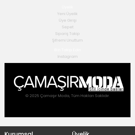
Üyelik
Yeni Üyelik
Üye Girişi
Sepet
Sipariş Takip
Şifremi Unuttum
Bizi Takip Edin
Instagram
© 2025 Çamaşır Moda, Tüm Hakları Saklıdır.
Kurumsal
Üyelik