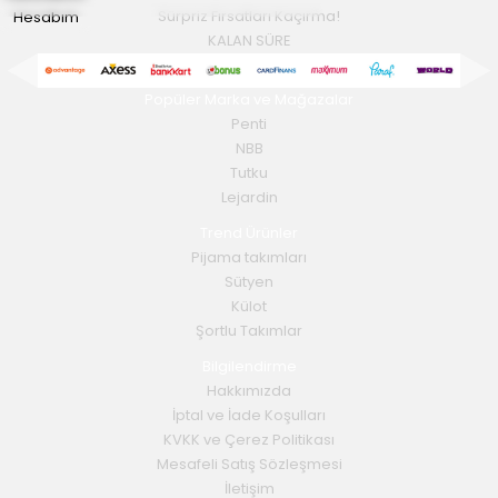
Hesabım
Sürpriz Fırsatları Kaçırma!
KALAN SÜRE
Popüler Marka ve Mağazalar
Penti
NBB
Tutku
Lejardin
Trend Ürünler
Pijama takımları
Sütyen
Külot
Şortlu Takımlar
Bilgilendirme
Hakkımızda
İptal ve İade Koşulları
KVKK ve Çerez Politikası
Mesafeli Satış Sözleşmesi
İletişim