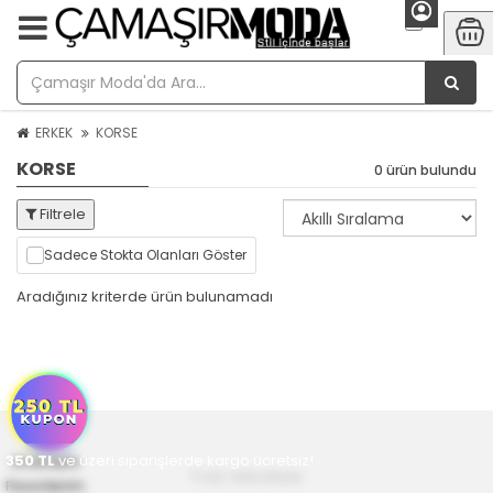
ERKEK
KORSE
KORSE
0 ürün bulundu
Filtrele
Sadece Stokta Olanları Göster
Aradığınız kriterde ürün bulunamadı
350
Anasayfa
TL
ve üzeri siparişlerde kargo ücretsiz!
Yaz Modası
Favorilerim