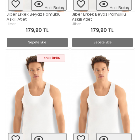
Hızlı Bakış
Hızlı Bakış
Jiber Erkek Beyaz Pamuklu
Jiber Erkek Beyaz Pamuklu
Askılı Atlet
Askılı Atlet
Jiber
Jiber
179,90 TL
179,90 TL
Sepete Ekle
Sepete Ekle
SON 1 ÜRÜN