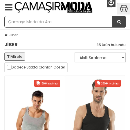
Jiber
JIBER
85 ürün bulundu
Filtrele
Sadece Stokta Olanları Göster
150
İNDIRIM
250
İNDIRIM