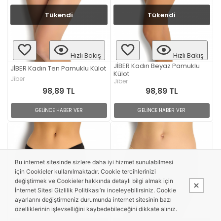
Tükendi
Tükendi
Hızlı Bakış
Hızlı Bakış
JİBER Kadın Beyaz Pamuklu
JİBER Kadın Ten Pamuklu Külot
Külot
Jiber
Jiber
98,89 TL
98,89 TL
GELİNCE HABER VER
GELİNCE HABER VER
Bu internet sitesinde sizlere daha iyi hizmet sunulabilmesi
için Cookieler kullanılmaktadır. Cookie tercihlerinizi
değiştirmek ve Cookieler hakkında detaylı bilgi almak için
İnternet Sitesi Gizlilik Politikası’nı inceleyebilirsiniz. Cookie
ayarlarını değiştirmeniz durumunda internet sitesinin bazı
özelliklerinin işlevselliğini kaybedebileceğini dikkate alınız.