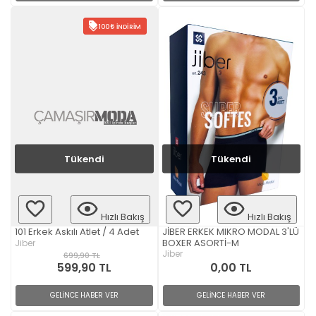
100
İNDIRIM
Tükendi
Tükendi
Hızlı Bakış
Hızlı Bakış
JİBER ERKEK MIKRO MODAL 3'LÜ
101 Erkek Askılı Atlet / 4 Adet
BOXER ASORTİ-M
Jiber
Jiber
699,90 TL
599,90 TL
0,00 TL
GELİNCE HABER VER
GELİNCE HABER VER