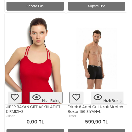
Sepete Ekle
Sepete Ekle
Hızlı Bakış
Hızlı Bakış
JİBER BAYAN ÇİFT ASKILI ATLET
Erkek 6 Adet Gri Likralı Stretch
KIRMIZI-S
Boxer 156 SİYAH-L
Jiber
Jiber
0,00 TL
599,90 TL