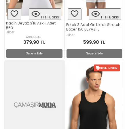
Hızlı Bakış
Hızlı Bakış
Kadın Beyaz 3'lü Askılı Atlet
Erkek 3 Adet Gri Likralı Stretch
553
Boxer 156 BEYAZ-L
Jiber
Jiber
499,90 TL
379,90 TL
599,90 TL
Sepete Ekle
Sepete Ekle
100
İNDIRIM