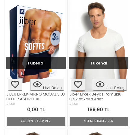
Tükendi
Tükendi
Hızlı Bakış
Hızlı Bakış
JİBER ERKEK MIKRO MODAL 3'LÜ
Jiber Erkek Beyaz Pamuklu
BOXER ASORTİ-XL
Bisiklet Yaka Atlet
Jiber
Jiber
0,00 TL
189,90 TL
GELİNCE HABER VER
GELİNCE HABER VER