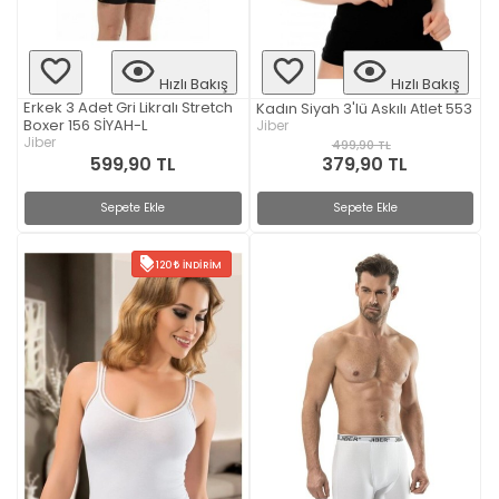
Hızlı Bakış
Hızlı Bakış
Erkek 3 Adet Gri Likralı Stretch
Kadın Siyah 3'lü Askılı Atlet 553
Boxer 156 SİYAH-L
Jiber
Jiber
499,90 TL
379,90 TL
599,90 TL
Sepete Ekle
Sepete Ekle
120
İNDIRIM