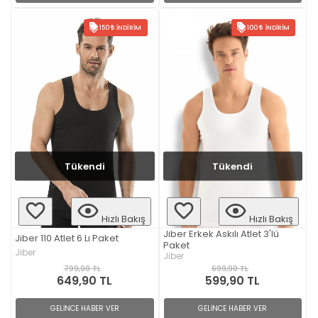
150
İNDIRIM
100
İNDIRIM
Tükendi
Tükendi
Hızlı Bakış
Hızlı Bakış
Jiber Erkek Askılı Atlet 3'lü
Jiber 110 Atlet 6 Lı Paket
Paket
Jiber
Jiber
799,90 TL
699,90 TL
649,90 TL
599,90 TL
GELİNCE HABER VER
GELİNCE HABER VER