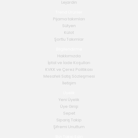
Lejardin
Trend Ürünler
Pijama takımları
Sütyen
Külot
Şortlu Takımlar
Bilgilendirme
Hakkımızda
İptal ve İade Koşulları
KVKK ve Çerez Politikası
Mesafeli Satış Sözleşmesi
İletişim
Üyelik
Yeni Üyelik
Üye Girişi
Sepet
Sipariş Takip
Şifremi Unuttum
Bizi Takip Edin